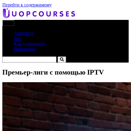
Перейти к содержимому
uopcourses
uopcourses
Android tv
Iptv
Как установить
Настройка
Премьер-лиги с помощью IPTV